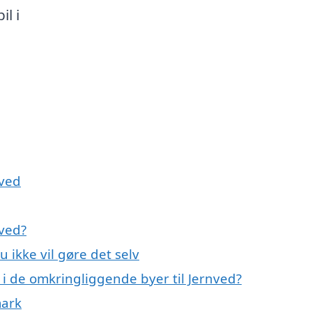
il i
nved
nved?
u ikke vil gøre det selv
l i de omkringliggende byer til Jernved?
mark