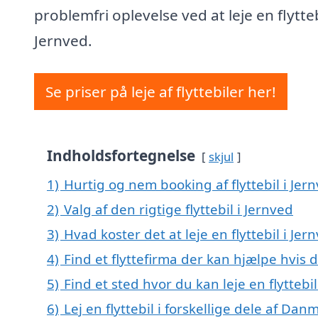
problemfri oplevelse ved at leje en flytteb
Jernved.
Se priser på leje af flyttebiler her!
Indholdsfortegnelse
skjul
1)
Hurtig og nem booking af flyttebil i Jer
2)
Valg af den rigtige flyttebil i Jernved
3)
Hvad koster det at leje en flyttebil i Jer
4)
Find et flyttefirma der kan hjælpe hvis d
5)
Find et sted hvor du kan leje en flyttebi
6)
Lej en flyttebil i forskellige dele af Dan