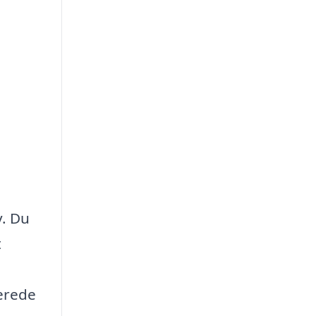
v. Du
t
erede