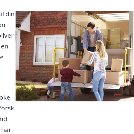
il din
en
liver
 en
re
ooke
dforsk
ind
t har