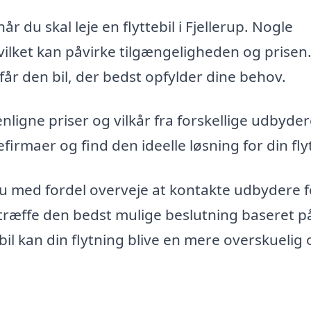
r du skal leje en flyttebil i Fjellerup. Nogle
vilket kan påvirke tilgængeligheden og prisen
 får den bil, der bedst opfylder dine behov.
gne priser og vilkår fra forskellige udbydere
efirmaer og find den ideelle løsning for din fly
an du med fordel overveje at kontakte udbydere f
træffe den bedst mulige beslutning baseret p
ebil kan din flytning blive en mere overskuelig 