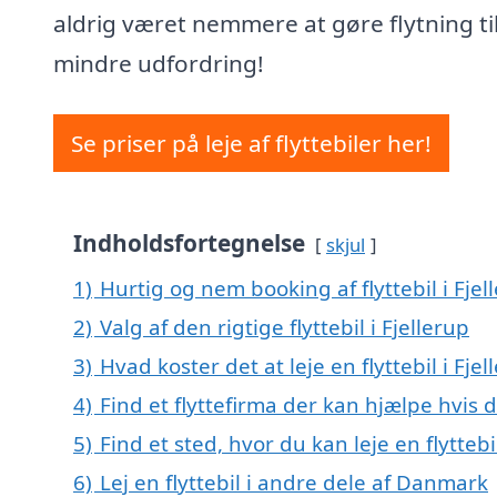
aldrig været nemmere at gøre flytning ti
mindre udfordring!
Se priser på leje af flyttebiler her!
Indholdsfortegnelse
skjul
1)
Hurtig og nem booking af flyttebil i Fjel
2)
Valg af den rigtige flyttebil i Fjellerup
3)
Hvad koster det at leje en flyttebil i Fjel
4)
Find et flyttefirma der kan hjælpe hvis d
5)
Find et sted, hvor du kan leje en flytteb
6)
Lej en flyttebil i andre dele af Danmark