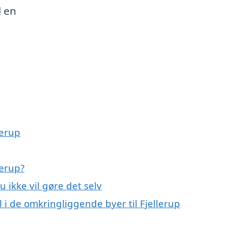
l en
lerup
lerup?
u ikke vil gøre det selv
il i de omkringliggende byer til Fjellerup