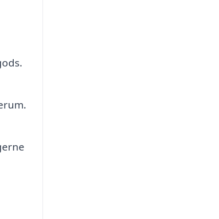
gods.
rerum.
gerne