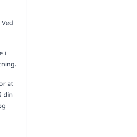
. Ved
 i
tning.
or at
å din
og