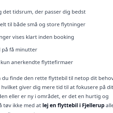
g det tidsrum, der passer dig bedst
deelt til både små og store flytninger
nger vises klart inden booking
 på få minutter
 kun anerkendte flyttefirmaer
u finde den rette flyttebil til netop dit beho
 hvilket giver dig mere tid til at fokusere på di
en eller er ny i området, er det en hurtig og
. Så tøv ikke med at
lej en flyttebil i Fjellerup
all